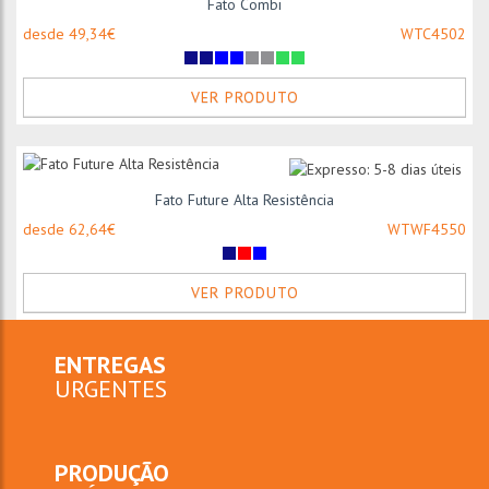
Fato Combi
desde 49,34€
WTC4502
VER PRODUTO
Fato Future Alta Resistência
desde 62,64€
WTWF4550
VER PRODUTO
ENTREGAS
URGENTES
PRODUÇÃO