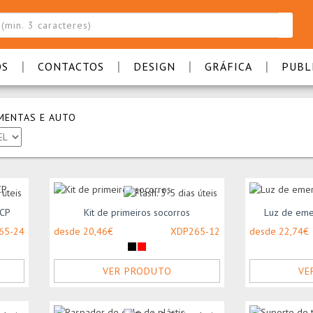
|
|
|
|
OS
CONTACTOS
DESIGN
GRÁFICA
PUBL
MENTAS E AUTO
RCP
Kit de primeiros socorros
Luz de eme
65-24
desde 20,46€
XDP265-12
desde 22,74€
VER PRODUTO
VE