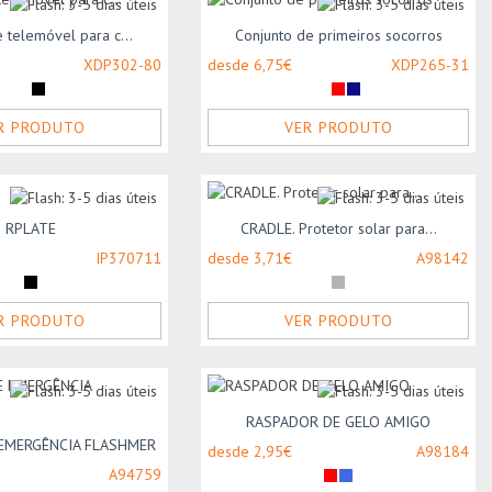
 telemóvel para c...
Conjunto de primeiros socorros
XDP302-80
desde 6,75€
XDP265-31
R PRODUTO
VER PRODUTO
RPLATE
CRADLE. Protetor solar para...
IP370711
desde 3,71€
A98142
R PRODUTO
VER PRODUTO
RASPADOR DE GELO AMIGO
EMERGÊNCIA FLASHMER
desde 2,95€
A98184
A94759