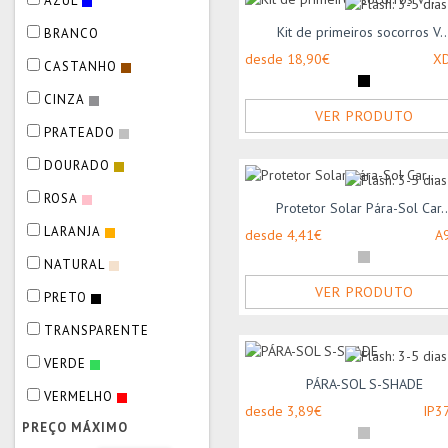
AZUL
Kit de primeiros socorros V..
BRANCO
desde 18,90€
X
CASTANHO
CINZA
VER PRODUTO
PRATEADO
DOURADO
ROSA
Protetor Solar Pára-Sol Car..
LARANJA
desde 4,41€
A
NATURAL
VER PRODUTO
PRETO
TRANSPARENTE
VERDE
PÁRA-SOL S-SHADE
VERMELHO
desde 3,89€
IP3
PREÇO MÁXIMO