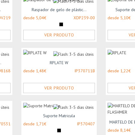
.
Raspador de gelo de plástic...
Suporte de
DV219
desde 5,04€
XDP239-00
desde 5,10€
VER PRODUTO
VE
.
RPLATE W
98168
desde 1,48€
IP370711B
desde 1,22€
VER PRODUTO
VE
Suporte Matricula
MARTELO DE 
70531
desde 1,71€
IP370407
desde 8,14€