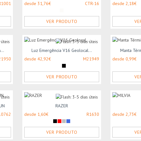
R1001
desde 31,76€
CTR-16
desde 2,18€
VER PRODUTO
VE
..
Luz Emergência V16 Geolocal...
Manta Térm
21950
desde 42,92€
M21949
desde 0,99€
VER PRODUTO
VE
SUN
RAZER
10762
desde 1,60€
R1630
desde 2,73€
VER PRODUTO
VE