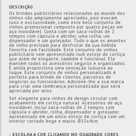
DESCRIÇÃO
Os brindes publicitários relacionados ao mundo dos
vinhos são amplamente apreciados, pois evocam
luxo e exclusividade, como este belo conjunto de
vinhos promocional composto por quatro peças em
aço inoxidável. Conta com um saca-rolhas de 2
tempos com cápsula e abridor, uma rolha, um
dispensador e um gotejador. Tudo o que os amantes
de vinho precisam para desfrutar da sua bebida
favorita com facilidade. Este conjunto de vinhos
publicitário vem apresentado num estojo de cortiça
que além de elegante, também é funcional. Ele
mantém todos os acessórios seguros e organizados.
E ainda proporciona uma sensação luxuosa ao
toque. Este conjunto de vinhos personalizado é
perfeito para brinde de clientes, parceiros de
negócios ou funcionários. Adicione-lhe a sua marca
para criar uma lembrança personalizada que será
apreciada por anos.
Set elegante para vinhos de design circular com
acabamento em cortiça natural. Acessórios de aço
inoxidável, inclui saca-rolhas de 2 tempos com
cápsula e abridor, rolha, dispensador e gotejador.
Apresentado em um único estojo de cortiça com um
interior cortado bege e macio. Ø15x4cm
- ESCOLHA A COR CLICANDO NO QUADRADO
CORES