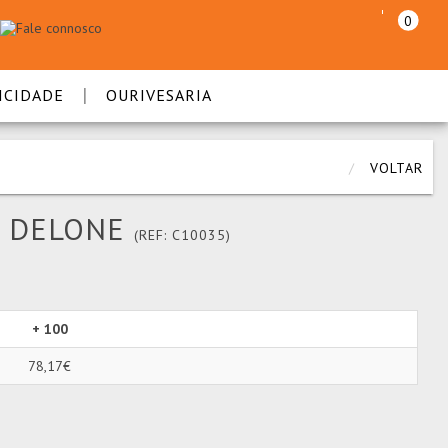
0
|
ICIDADE
OURIVESARIA
VOLTAR
E DELONE
(REF: C10035)
+ 100
78,17€